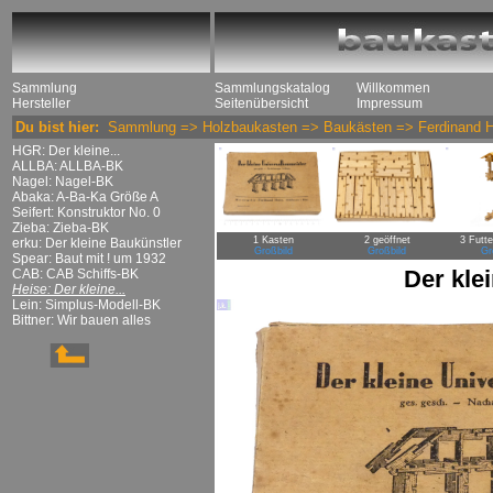
Sammlung
Sammlungskatalog
Willkommen
Hersteller
Seitenübersicht
Impressum
Du bist hier:
Sammlung
=>
Holzbaukasten
=>
Baukästen
=>
Ferdinand 
HGR: Der kleine...
ALLBA: ALLBA-BK
Nagel: Nagel-BK
Abaka: A-Ba-Ka Größe A
Seifert: Konstruktor No. 0
Zieba: Zieba-BK
1 Kasten
2 geöffnet
3 Futt
erku: Der kleine Baukünstler
Großbild
Großbild
Gr
Spear: Baut mit ! um 1932
Der kle
CAB: CAB Schiffs-BK
Heise: Der kleine...
Lein: Simplus-Modell-BK
Bittner: Wir bauen alles