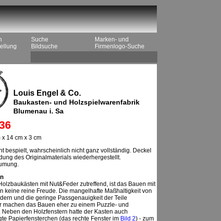
n
Suche
Marken- und
ellung
Bildsuche
Firmenlogo-Suche
Louis Engel & Co.
Baukasten- und Holzspielwarenfabrik
Blumenau i. Sa
36
 x 14 cm x 3 cm
ht bespielt, wahrscheinlich nicht ganz vollständig. Deckel
ung des Originalmaterials wiederhergestellt.
äumung.
n
 Holzbaukästen mit Nut&Feder zutreffend, ist das Bauen mit
n keine reine Freude. Die mangelhafte Maßhaltigkeit von
dern und die geringe Passgenauigkeit der Teile
r machen das Bauen eher zu einem Puzzle- und
. Neben den Holzfenstern hatte der Kasten auch
egte Papierfensterchen (das rechte Fenster im
Bild 2
) - zum