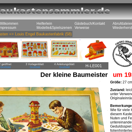
Willkommen
Helferlein
Gästebuch/Kontakt
Abrufdateie
Impressum
Modelle&Spielszenen
Verweise
Wiederherst
sten
=>
Louis Engel Baukastenfabrik
(58)
2 geöffnet
3 Vorlagenblatt
4 Anleitungsblatt
H-LE001
Großbild
Großbild
Großbild
Der kleine Baumeister
um 19
Größe:
27 cm
Zustand:
leic
unter Verwend
Originaleinr
Bemerkunge
Wie für viele
diesem Kaste
Nuten und Fe
untereinande
Geduldsspiel
folienhinterl