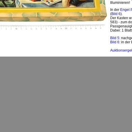
Illuminieren!
In der
Engel P
(
Bild 6
).
Der Kasten w
583) - zum do
Passgenauigk
Dabei: 1 Blatt
Bild 5:
nachge
Bild 6:
in der 
Auktionserge