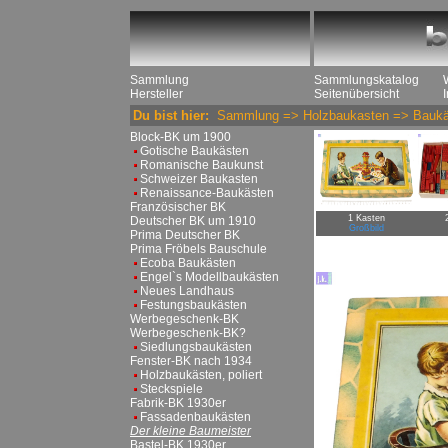
Sammlung
Sammlungskatalog
Hersteller
Seitenübersicht
Du bist hier:
Sammlung
=>
Holzbaukasten
=>
Baukä
Block-BK um 1900
Gotische Baukästen
Romanische Baukunst
Schweizer Baukasten
Renaissance-Baukästen
Französischer BK
1 Kasten
Deutscher BK um 1910
Großbild
Prima Deutscher BK
Prima Fröbels Bauschule
Ecoba Baukästen
Engel`s Modellbaukästen
Neues Landhaus
Festungsbaukästen
Werbegeschenk-BK
Werbegeschenk-BK?
Siedlungsbaukästen
Fenster-BK nach 1934
Holzbaukästen, poliert
Steckspiele
Fabrik-BK 1930er
Fassadenbaukästen
Der kleine Baumeister
Bastel-BK 1930er