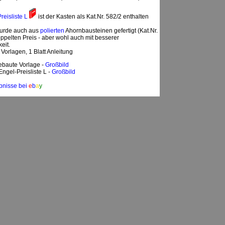
reisliste L
ist der Kasten als Kat.Nr. 582/2 enthalten
urde auch aus
polierten
Ahornbausteinen gefertigt (Kat.Nr.
ppelten Preis - aber wohl auch mit besserer
eit.
 Vorlagen, 1 Blatt Anleitung
baute Vorlage -
Großbild
Engel-Preisliste L -
Großbild
bnisse bei
e
b
a
y