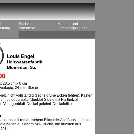
n
Suche
Marken- und
ellung
Bildsuche
Firmenlogo-Suche
Louis Engel
Holzwaarenfabrik
Blumenau, Sa.
00
x 23,5 cm x 6 cm
zweilagig, 24-mm-Steine
elt, nicht vollständig (sechs grüne Ecken fehlen). Kasten
einigt, gedämpfte (dunkle) Steine mit Hartholzöl
n Vorlagenblatt. Deckel geleimt. Deckeletikett
n
ukunst mit romantischem Bildmotiv. Alle Bausteine sind
 die hellen aus Ahorn bzw. Buche, die dunklen aus
che.