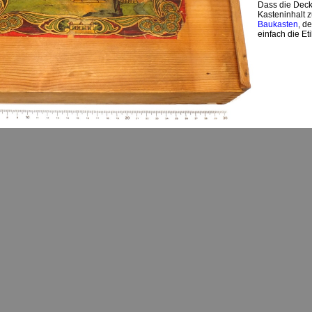
Dass die Deckel
Kasteninhalt z
Baukasten
, d
einfach die Et