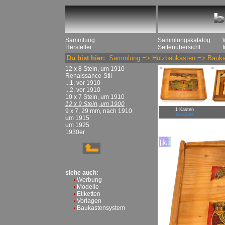
Sammlung
Sammlungskatalog
Hersteller
Seitenübersicht
Du bist hier:
Sammlung
=>
Holzbaukasten
=>
Baukä
12 x 8 Stein, um 1910
Renaissance-Stil
...1, vor 1910
...2, vor 1910
10 x 7 Stein, um 1910
12 x 9 Stein, um 1900
1 Kasten
9 x 7, 29 mm, nach 1910
Großbild
um 1915
um 1925
1930er
siehe auch:
Werbung
Modelle
Etiketten
Vorlagen
Baukastensystem