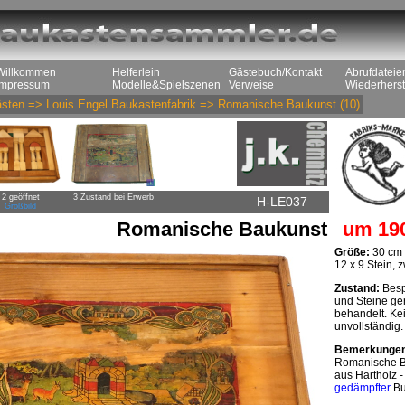
Willkommen
Helferlein
Gästebuch/Kontakt
Abrufdateie
Impressum
Modelle&Spielszenen
Verweise
Wiederherst
sten
=>
Louis Engel Baukastenfabrik
=>
Romanische Baukunst
(10)
2 geöffnet
3 Zustand bei Erwerb
H-LE037
Großbild
Romanische Baukunst
um 19
Größe:
30 cm 
12 x 9 Stein, 
Zustand:
Bespi
und Steine ger
behandelt. Kei
unvollständig.
Bemerkunge
Romanische Ba
aus Hartholz -
gedämpfter
Bu