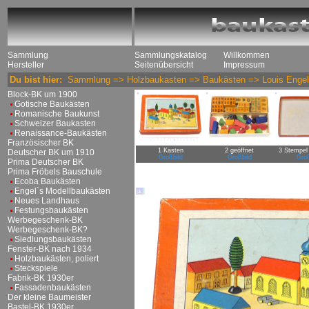
Sammlung
Sammlungskatalog
Willkommen
Hersteller
Seitenübersicht
Impressum
Du bist hier:
Sammlung
=>
Holzbaukasten
=>
Baukästen
=>
Louis Engel
Block-BK um 1900
Gotische Baukästen
Romanische Baukunst
Schweizer Baukasten
Renaissance-Baukästen
Französischer BK
1 Kasten
2 geöffnet
3 Stempel
Deutscher BK um 1910
Großbild
Großbild
Groß
Prima Deutscher BK
Prima Fröbels Bauschule
Ecoba Baukästen
Engel`s Modellbaukästen
Neues Landhaus
Festungsbaukästen
Werbegeschenk-BK
Werbegeschenk-BK?
Siedlungsbaukästen
Fenster-BK nach 1934
Holzbaukästen, poliert
Steckspiele
Fabrik-BK 1930er
Fassadenbaukästen
Der kleine Baumeister
Bastel-BK 1930er