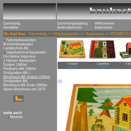
Sammlung
Sammlungskatalog
Willkommen
Hersteller
Seitenübersicht
Impressum
Du bist hier:
Sammlung
=>
Holzbaukasten
=>
Baukästen
=>
PEWESTI
(
Fahrzeubaukästen
Brückenbaukasten
Landtechnik-BK
Güterbahnhof-Baukasten
Der kleine Ingenieur
2 Häuser-Baukästen
1 Kasten
2 geöffnet
3 Sp
System 1960er
Großbild
Großbild
Gr
Feldbahn-BK 1960er
Großplatten-BK I
Blockhaus-BK Anfang 1960er
Großplatten-BK
Blockhaus-BK Ende 1960er
Alpen-Blockhaus um 1970
siehe auch:
Modelle