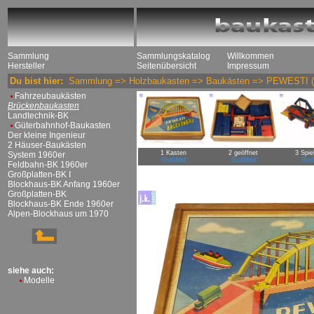
Sammlung
Sammlungskatalog
Willkommen
Hersteller
Seitenübersicht
Impressum
Du bist hier:
Sammlung
=>
Holzbaukasten
=>
Baukästen
=>
PEWESTI
(
Fahrzeubaukästen
Brückenbaukasten
Landtechnik-BK
Güterbahnhof-Baukasten
Der kleine Ingenieur
2 Häuser-Baukästen
1 Kasten
2 geöffnet
3 Spie
System 1960er
Großbild
Großbild
Groß
Feldbahn-BK 1960er
Großplatten-BK I
Blockhaus-BK Anfang 1960er
Großplatten-BK
Blockhaus-BK Ende 1960er
Alpen-Blockhaus um 1970
siehe auch:
Modelle