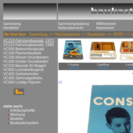
Sammlung
Sammlungskatalog
Willkommen
Hersteller
Seitenübersicht
Impressum
Du bist hier:
Sammlung
=>
Holzbaukasten
=>
Baukästen
=>
VERO
=>
VC210 Fahrzeugbausatz, 1973
VC210 Fahrzeugbausatz, 1980
VC500 Beleuchtungssatz
VC150 Flächenbauteile
VC100 Kleiner Grundkasten
VC200 Großer Grundkasten
1 Kasten
2 geöffnet
3 entd
VC220 Bausatz für Bagger
Großbild
Großbild
Groß
VC600 Lochstreifengerät
VC400 Getriebemotor
VC300 Zahnradgetriebe
VC060 Lustige Figuren
siehe auch:
Anleitungshefte
Werbung
Modelle
Baukastensystem