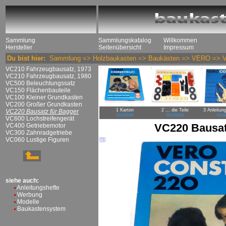
Sammlung
Sammlungskatalog
Willkommen
Hersteller
Seitenübersicht
Impressum
Du bist hier:
Sammlung
=>
Holzbaukasten
=>
Baukästen
=>
VERO
=>
VC210 Fahrzeugbausatz, 1973
VC210 Fahrzeugbausatz, 1980
VC500 Beleuchtungssatz
VC150 Flächenbauteile
VC100 Kleiner Grundkasten
VC200 Großer Grundkasten
1 Karton
2 ... die Teile
3 Anleitung
VC220 Bausatz für Bagger
Großbild
Großbild
Groß
VC600 Lochstreifengerät
VC220 Bausat
VC400 Getriebemotor
VC300 Zahnradgetriebe
VC060 Lustige Figuren
siehe auch:
Anleitungshefte
Werbung
Modelle
Baukastensystem