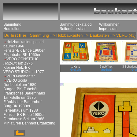
Sammlung
Sammlungskatalog
Willkommen
Hersteller
Seitenübersicht
Impressum
Du bist hier:
Sammlung
=>
Holzbaukasten
=>
Baukästen
=>
VERO
(43)
Holzbaukasten, poliert
baumit 1966
Fenster-BK Ende 1960er
Eisenbahn-BK 1960er
VERO CONSTRUC
Holz-BK um 1975
1 Kiste
2 geöffnet
3 Schadens
Kleiner Holz-BK
Großbild
Großbild
Groß
VERO STUDIO um 1977
VERO-elementar
VERO Scola
Dorfbeutel um 1980
Burgen-BK, Zubehör
Fränkisches Bauernhaus
Tankstelle um 1985
Fränkischer Bauernhof
Burg-BK 1980er
Ferienhaus um 1988
Fenster-BK Ende 1980er
Farmhouse Set um 1988
Miniaturen Bahnhof Ergänzung