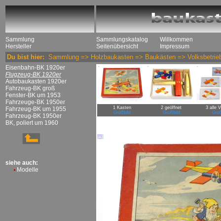
Sammlung
Sammlungskatalog
Willkommen
Hersteller
Seitenübersicht
Impressum
Du bist hier:
Sammlung
=>
Holzbaukasten
=>
Baukästen
=>
Volksbetrie
Eisenbahn-BK 1920er
Flugzeug-BK 1920er
Autobaukasten 1920er
Fahrzeug-BK groß
Fenster-BK um 1953
Fahrzeuge-BK 1950er
1 Kasten
2 geöffnet
3 alle 
Fahrzeug-BK um 1955
Großbild
Großbild
Groß
Fahrzeug-BK 1950er
BK, poliert um 1960
siehe auch:
Modelle