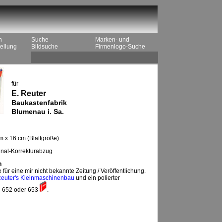
n
Suche
Marken- und
ellung
Bildsuche
Firmenlogo-Suche
für
E. Reuter
Baukastenfabrik
Blumenau i. Sa.
m x 16 cm (Blattgröße)
inal-Korrekturabzug
n
für eine mir nicht bekannte Zeitung / Veröffentlichung.
euter's Kleinmaschinenbau
und ein polierter
 652 oder 653
.