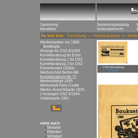
Sammlung
Sammlungskatalog
Hersteller
Seitenübersicht
Du bist hier:
Sammlung
=>
Holzbaukasten
=>
Werbu
Werbemarken vor 1880
Briefköpfe
Anzeige für DSZ 8/1926
Korrekturabzug für Echo
Korrekturabzug 1 für DSZ
Korrekturabzug 2 für DSZ
1 Korrekturabzug
Firmenkuvert 1930er
Großbild
Werbeschild Berbis-BK
Korrekturabzug für ??
Werbefaltblatt 1935
Werbeblatt Fairy Castle
Werbe-Ansichtskarte 1935
2 Anzeigen DSZ 4/1944
Visitenkarte 1961
siehe auch:
Modelle
Etiketten
Vorlagen