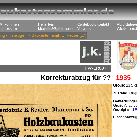
Willkommen
Helferlein
Gästebuch/Kontakt
Abrufdateie
Impressum
Modelle&Spielszenen
Verweise
Wiederherst
ng / Kataloge
=>
Baukastenfabrik E. Reuter
(17)
HW-ER007
Korrekturabzug für ??
1935
Größe:
23,5 c
Zustand:
Orig
Bemerkunge
Große Anzeige 
Gezeigt wird
R
Eisenbahnzug