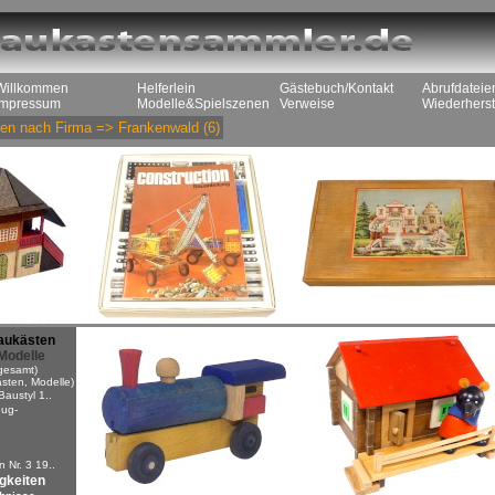
Willkommen
Helferlein
Gästebuch/Kontakt
Abrufdateie
Impressum
Modelle&Spielszenen
Verweise
Wiederherst
en nach Firma
=>
Frankenwald
(6)
aukästen
Modelle
gesamt)
sten, Modelle)
Baustyl 1..
ug-
n
 Nr. 3 19..
igkeiten