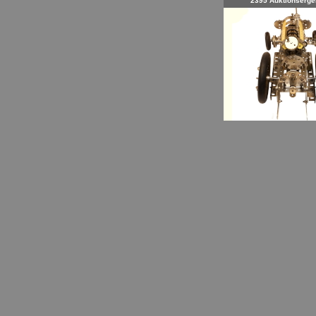
2395 Auktionserge