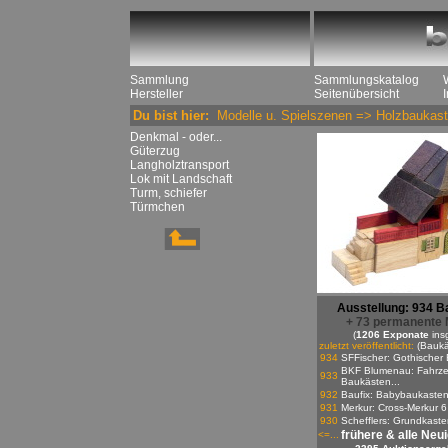
Sammlung
Sammlungskatalog
Hersteller
Seitenübersicht
Du bist hier:
Modelle u. Spielszenen
=>
Holzbaukast
Denkmal - oder...
Güterzug
Langholztransport
Lok mit Landschaft
Turm, schiefer
Türmchen
Ausstellung: 934 B
+ 73 permanente 
(
1206 Exponate
ins
zuletzt veröffentlicht:
(Baukä
934
SFFischer: Gothischer 
BKF Blumenau: Fahrze
933
Baukästen...
932
Baufix: Babybaukaste
931
Merkur: Cross-Merkur 6
930
Schefflers: Grundkasten
frühere & alle Neu
<=...