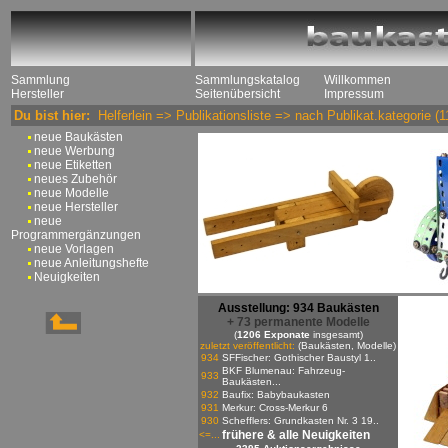
Sammlung
Sammlungskatalog
Willkommen
Hersteller
Seitenübersicht
Impressum
Du bist hier:
Helferlein
=>
Publikationsliste
=>
nach Publikat.kategorie
(1
neue Baukästen
neue Werbung
neue Etiketten
neues Zubehör
neue Modelle
neue Hersteller
neue
Programmergänzungen
neue Vorlagen
neue Anleitungshefte
Neuigkeiten
Ausstellung: 934 Baukästen
+ 73 permanente Modelle
(
1206 Exponate
insgesamt)
zuletzt veröffentlicht:
(Baukästen, Modelle)
934
SFFischer: Gothischer Baustyl 1..
BKF Blumenau: Fahrzeug-
933
Baukästen...
932
Baufix: Babybaukasten
931
Merkur: Cross-Merkur 6
930
Schefflers: Grundkasten Nr. 3 19..
frühere & alle Neuigkeiten
<=...