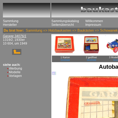
Sammlung
Sammlungskatalog
Willkommen
Hersteller
Seitenübersicht
Impressum
Du bist hier:
Sammlung
=>
Holzbaukasten
=>
Baukästen
=>
Schowanek
Garage 34076/1
1319/2, 1930er
10 604, um 1949
1 Karton
2 geöffnet
3 Model
Großbild
Großbild
Groß
siehe auch:
Autoba
Werbung
Modelle
Vorlagen