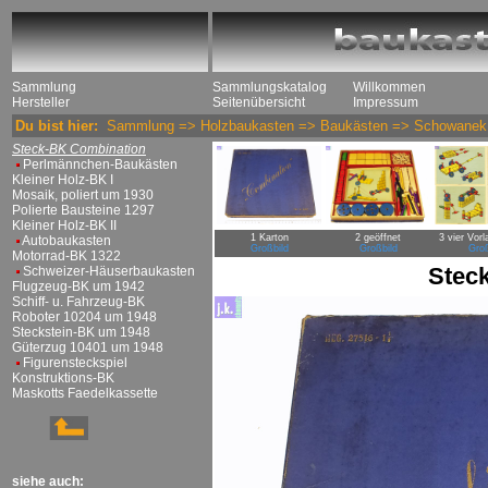
Sammlung
Sammlungskatalog
Willkommen
Hersteller
Seitenübersicht
Impressum
Du bist hier:
Sammlung
=>
Holzbaukasten
=>
Baukästen
=>
Schowanek
Steck-BK Combination
Perlmännchen-Baukästen
Kleiner Holz-BK I
Mosaik, poliert um 1930
Polierte Bausteine 1297
Kleiner Holz-BK II
1 Karton
2 geöffnet
3 vier Vorl
Autobaukasten
Großbild
Großbild
Groß
Motorrad-BK 1322
Stec
Schweizer-Häuserbaukasten
Flugzeug-BK um 1942
Schiff- u. Fahrzeug-BK
Roboter 10204 um 1948
Steckstein-BK um 1948
Güterzug 10401 um 1948
Figurensteckspiel
Konstruktions-BK
Maskotts Faedelkassette
siehe auch: