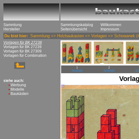
Sammlung
Sammlungskatalog
Willkommen
Hersteller
Seitenübersicht
Impressum
Du bist hier:
Sammlung
=>
Holzbaukasten
=>
Vorlagen
=>
Schowanek
(4
Vorlagen für BK 27238
Vorlagen für BK 27239
Vorlagen für BK 27309
Vorlagen für Combination
1
2
Großbild
Großbild
Gr
Vorla
siehe auch:
Werbung
Modelle
Baukästen