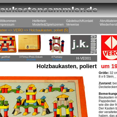
Willkommen
Helferlein
Gästebuch/Kontakt
Abrufdateie
Impressum
Modelle&Spielszenen
Verweise
Wiederherst
sten
=>
VERO
=>
Holzbaukasten, poliert
(5)
2 geöffnet
3 Firma-/Preis-Etikett
4 Fantasy
H-VE001
Großbild
Großbild
Großbild
Holzbaukasten, poliert
um 19
Größe:
32 cm
8 x 6 Stein,
Zustand:
bes
Deckelecken
Bemerkung
Baukasten mi
Pappdeckel. D
wie die der 
Der Kasten 
der veraltet
haben, das a