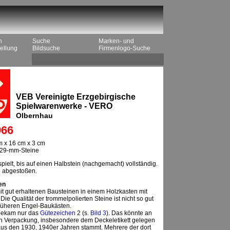
n
Suche
Marken- und
ellung
Bildsuche
Firmenlogo-Suche
VEB Vereinigte Erzgebirgische
Spielwarenwerke - VERO
Olbernhau
66
 x 16 cm x 3 cm
 , 29-mm-Steine
pielt, bis auf einen Halbstein (nachgemacht) vollständig.
 abgestoßen.
en
t gut erhaltenen Bausteinen in einem Holzkasten mit
ie Qualität der trommelpolierten Steine ist nicht so gut
früheren Engel-Baukästen.
bekam nur das
Gütezeichen
2 (s.
Bild 3
). Das könnte an
en Verpackung, insbesondere dem Deckeletikett gelegen
us den 1930, 1940er Jahren stammt. Mehrere der dort