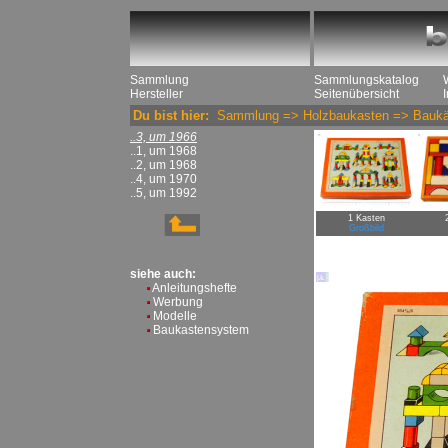
Sammlung
Sammlungskatalog
Hersteller
Seitenübersicht
Du bist hier:
Sammlung
=>
Holzbaukasten
=>
Baukä
..3, um 1966
..1, um 1968
..2, um 1968
..4, um 1970
..5, um 1992
1 Kasten
Großbild
siehe auch:
Anleitungshefte
Werbung
Modelle
Baukastensystem