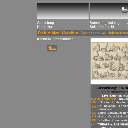
Sammlung
Sammlungskatalog
Hersteller
Seitenübersicht
Du bist hier:
Modelle u. Spielszenen
=>
Holzbaukast
Kirchlein unbestimmter...
Ausstellung: 934 B
+ 73 permanente 
(
1206 Exponate
ins
zuletzt veröffentlicht:
(Baukä
934
SFFischer: Gothischer 
BKF Blumenau: Fahrze
933
Baukästen...
932
Baufix: Babybaukaste
931
Merkur: Cross-Merkur 6
930
Schefflers: Grundkasten
frühere & alle Neu
<=...