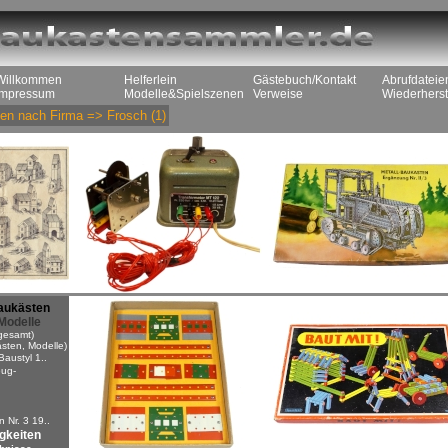
Willkommen
Helferlein
Gästebuch/Kontakt
Abrufdateie
Impressum
Modelle&Spielszenen
Verweise
Wiederherst
en nach Firma
=>
Frosch
(1)
aukästen
Modelle
gesamt)
sten, Modelle)
Baustyl 1..
ug-
n
 Nr. 3 19..
igkeiten