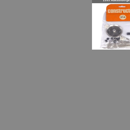
2395 Auktionserge