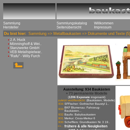
Sammlung
Sammlungskatalog
Willkommen
Hersteller
Seitenübersicht
Impressum
Du bist hier:
Sammlung
=>
Metallbaukasten
=>
Dokumente und Texte
(5
J. A. Huck
Mönninghoff & Wei..
Stanzwerke GmbH
VEB Metallspielwar..
"Rafu" - Willy Furch
Ausstellung: 934 Baukästen
+ 73 permanente Modelle
(
1206 Exponate
insgesamt)
zuletzt veröffentlicht:
(Baukästen, Modelle)
934
SFFischer: Gothischer Baustyl 1..
BKF Blumenau: Fahrzeug-
933
Baukästen...
932
Baufix: Babybaukasten
931
Merkur: Cross-Merkur 6
930
Schefflers: Grundkasten Nr. 3 19..
frühere & alle Neuigkeiten
<=...