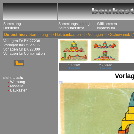
Sammlung
Sammlungskatalog
Willkommen
Hersteller
Seitenübersicht
Impressum
Du bist hier:
Sammlung
=>
Holzbaukasten
=>
Vorlagen
=>
Schowanek
(4
Vorlagen für BK 27238
Vorlagen für BK 27239
Vorlagen für BK 27309
Vorlagen für Combination
1 27239/1
2 27239/2
Großbild
Großbild
Vorla
siehe auch:
Werbung
Modelle
Baukästen