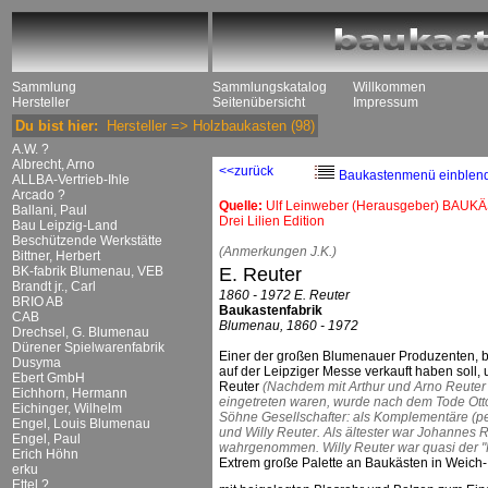
Sammlung
Sammlungskatalog
Willkommen
Hersteller
Seitenübersicht
Impressum
Du bist hier:
Hersteller
=>
Holzbaukasten
(98)
A.W. ?
Albrecht, Arno
<<zurück
Baukastenmenü einblen
ALLBA-Vertrieb-Ihle
Arcado ?
Quelle:
Ulf Leinweber (Herausgeber) BAUKÄ
Ballani, Paul
Drei Lilien Edition
Bau Leipzig-Land
Beschützende Werkstätte
(Anmerkungen J.K.)
Bittner, Herbert
BK-fabrik Blumenau, VEB
E. Reuter
Brandt jr., Carl
1860 - 1972 E. Reuter
BRIO AB
Baukastenfabrik
CAB
Blumenau, 1860 - 1972
Drechsel, G. Blumenau
Dürener Spielwarenfabrik
Einer der großen Blumenauer Produzenten, 
Dusyma
auf der Leipziger Messe verkauft haben soll,
Ebert GmbH
Reuter
(Nachdem mit Arthur und Arno Reuter 
Eichhorn, Hermann
eingetreten waren, wurde nach dem Tode Otto
Eichinger, Wilhelm
Söhne Gesellschafter: als Komplementäre (pe
Engel, Louis Blumenau
und Willy Reuter. Als ältester war Johannes
Engel, Paul
wahrgenommen. Willy Reuter war quasi der "
Erich Höhn
Extrem große Palette an Baukästen in Weich
erku
Ettel ?