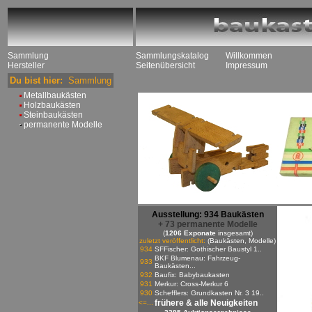
Sammlung
Sammlungskatalog
Willkommen
Hersteller
Seitenübersicht
Impressum
Du bist hier:
Sammlung
Metallbaukästen
Holzbaukästen
Steinbaukästen
permanente Modelle
Ausstellung: 934 Baukästen
+ 73 permanente Modelle
(
1206 Exponate
insgesamt)
zuletzt veröffentlicht:
(Baukästen, Modelle)
934
SFFischer: Gothischer Baustyl 1..
BKF Blumenau: Fahrzeug-
933
Baukästen...
932
Baufix: Babybaukasten
931
Merkur: Cross-Merkur 6
930
Schefflers: Grundkasten Nr. 3 19..
frühere & alle Neuigkeiten
<=...