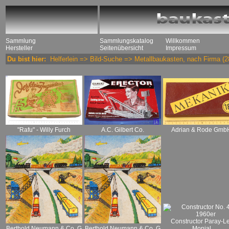
Sammlung
Sammlungskatalog
Willkommen
Hersteller
Seitenübersicht
Impressum
Du bist hier:
Helferlein
=>
Bild-Suche
=>
Metallbaukasten, nach Firma
(2
Adrian & Rode Gmb
A.C. Gilbert Co.
"Rafu" - Willy Furch
Constructor Paray-L
Berthold Neumann & Co. G
Berthold Neumann & Co. G
Monial