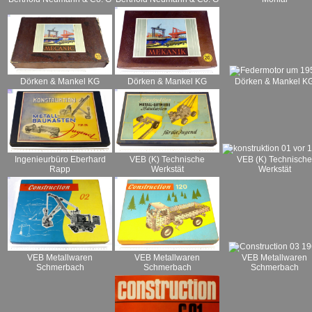
Dörken & Mankel KG
Dörken & Mankel K
Dörken & Mankel KG
VEB (K) Technische
VEB (K) Technische
Ingenieurbüro Eberhard
Werkstät
Werkstät
Rapp
VEB Metallwaren
VEB Metallwaren
VEB Metallwaren
Schmerbach
Schmerbach
Schmerbach