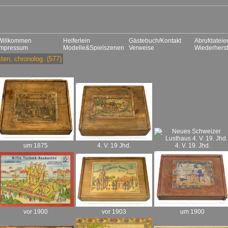
Willkommen
Helferlein
Gästebuch/Kontakt
Abrufdateie
Impressum
Modelle&Spielszenen
Verweise
Wiederherst
ten, chronolog.
(577)
um 1875
4. V. 19. Jhd.
4. V. 19 Jhd.
um 1900
vor 1903
vor 1900