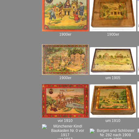
1900er
1900er
um 1905
1900er
vor 1910
um 1910