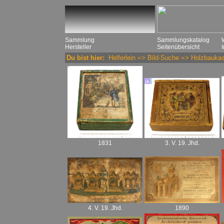
Sammlung
Sammlungskatalog
Hersteller
Seitenübersicht
Du bist hier:
Helferlein
=>
Bild-Suche
=>
Holzbaukas
1831
3. V. 19. Jhd.
1890
4. V. 19. Jhd.