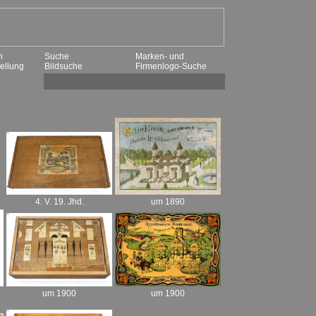
n
Suche
Marken- und
ellung
Bildsuche
Firmenlogo-Suche
um 1890
4. V. 19. Jhd.
um 1900
um 1900